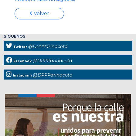
Volver
SÍGUENOS
@DPPParinacota
Twitter
@DPPParinacota
Facebook
@DPPParinacota
Instagram